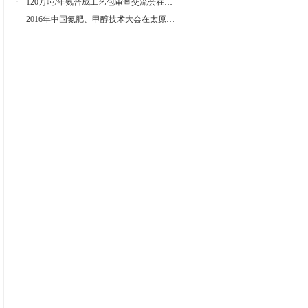
·
120万吨/年氨合成工艺包审查交流会在山东瑞星召开
·
2016年中国氮肥、甲醇技术大会在太原召开