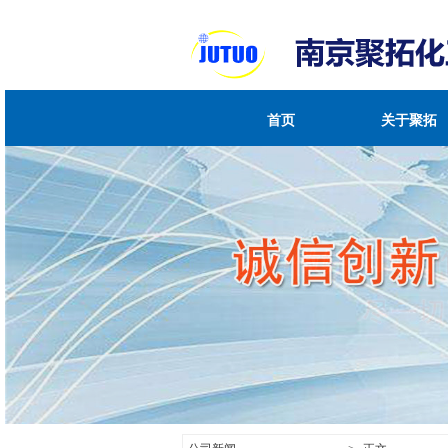
首页
关于聚拓
企业介绍
资质荣誉
企业文化