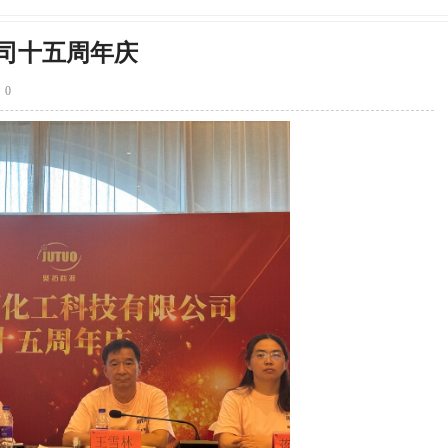
司十五周年庆
 0