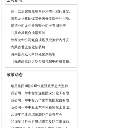
公司新闻
·
第十二届冀鲁豫垸晋苏六省化肥行业发展座谈会
·
陕西龙华集团煤炭分级分质综合利用项目投产仪式
·
聚拓公司龙年旅游暨公司十五周年庆
·
甘肃金昌氨合成塔安装
·
陕西龙华公司氨合成塔及变换炉内件安装服务
·
内蒙古君正催化剂装填
·
河南晋开延化甲醇催化剂装填
·
《先进高效超大型合成气制甲醇成套技术联合开发项目》工艺包审查会
政策动态
·
瑞星集团Ⅲ期粉煤气化暨航天超大型粉煤气化示范项目开工奠基
·
我公司一举中标阳煤集团深州化工有限公司20万吨/年乙二醇项目
·
我公司一举中标万华化学集团股份有限公司120万吨/年低压甲醇合成项目
·
我公司一举中标山东寿光联盟化工集团有限公司60万吨/年低压氨合成项目
·
2016年年终总结暨2017年新春年会
·
2016年11月公司组织职工及职工家属前往安徽宁国旅游