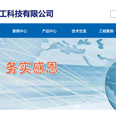
新闻中心
产品中心
技术交流
工程案例
公司新闻
高中低压氨合
技术论文
工业应用
成类
行业新闻
项目鉴定
业绩表
低压联醇串深
度净化技术
甲醇驰放气联
产合成氨技术